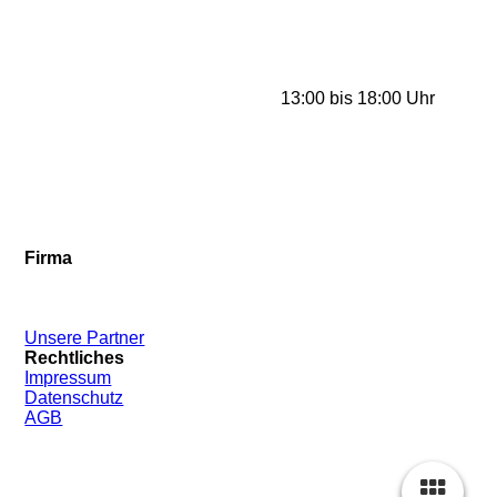
Tel.
:
+49 176 22 62 78 78
Mail: info@waldhueter-fahrzeugbau.de
Unsere Öffnungszeiten*:
Di. bis Fr. 09:00 bis 12:00 und
13:00 bis 18:00 Uhr
Sa. 9:00 bis 14:00 Uhr
Horntools STORE Öffnungszeiten*:
Mi. bis Fr. 13:00 bis 18:00 Uhr
Sa. 09:00 bis 16:00 Uhr
*aktuelle Zeiten bei Google
Firma
Kontakt
Über Uns
Neuigkeiten
Unsere Partner
Rechtliches
Impressum
Datenschutz
AGB
Copyright© by Waldhüter Fahrzeugbau UG (haftungsbeschränkt)