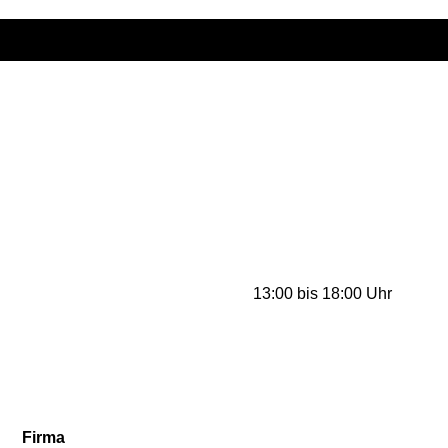
Kontakt
Tel.
:
+49 176 22 62 78 78
Mail: info@waldhueter-fahrzeugbau.de
Unsere Öffnungszeiten*:
Di. bis Fr. 09:00 bis 12:00 und
13:00 bis 18:00 Uhr
Sa. 9:00 bis 14:00 Uhr
Horntools STORE Öffnungszeiten*:
Mi. bis Fr. 13:00 bis 18:00 Uhr
Sa. 09:00 bis 16:00 Uhr
*aktuelle Zeiten bei Google
Firma